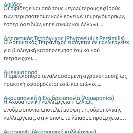
Αφίδες
Οι αφίδες είναι από τους μεγαλύτερους εχθρούς
των περισσότερων καλλιεργειών (πυρηνόκαρπων,
εσπεριδοειδών, κηπευτικών και άλλων).
Αρπακτικός Τετράνυχος (Phytoseiulus Persimilis)
Ο Αρπακτικός Τετράνυχος εισάγεται σε καλλιέργειες
για βιολογική καταπολέμηση του κοινού
τετράνυχου.
Αμειψισπορά
Η αμειψισπορά (εναλλασσόμενη αγρανάπαυση) ως
πρακτική εφαρμόζεται εδώ και αιώνες.
Ακουαπονική ή Ενυδρειοπονία (Aquaponics)
Η Ακουαπονική καλλιέργεια ή αλλιώς
ενυδρειοπονία αποτελεί μορφή της υδροπονικής
καλλιέργειας, στην οποία το λίπασμα προέρχεται
από ιχθυοκαλλιέργεια.
Αεροπονία (Αεροπονική καλλιέργεια)