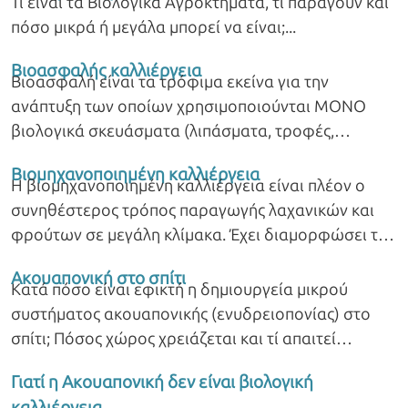
Τί είναι τα Βιολογικά Αγροκτήματα, τί παράγουν και
πόσο μικρά ή μεγάλα μπορεί να είναι;
Βιοασφαλής καλλιέργεια
Βιοασφαλή είναι τα τρόφιμα εκείνα για την
ανάπτυξη των οποίων χρησιμοποιούνται ΜΟΝΟ
βιολογικά σκευάσματα (λιπάσματα, τροφές,
μέθοδοι καταπολέμησης ασθενειών) και είναι, κατά
Βιομηχανοποιημένη καλλιέργεια
συνέπεια, απόλυτα ασφαλή για τη δημόσια υγεία.
H βιομηχανοποιημένη καλλιέργεια είναι πλέον ο
συνηθέστερος τρόπος παραγωγής λαχανικών και
φρούτων σε μεγάλη κλίμακα. Έχει διαμορφώσει τον
τρόπο ζωής μας, με τις αντίστοιχες επιπτώσεις.
Ακουαπονική στο σπίτι
Κατά πόσο είναι εφικτή η δημιουργεία μικρού
συστήματος ακουαπονικής (ενυδρειοπονίας) στο
σπίτι; Πόσος χώρος χρειάζεται και τί απαιτεί
συνολικά ένα τέτοιο σύστημα;
Γιατί η Ακουαπονική δεν είναι βιολογική
καλλιέργεια