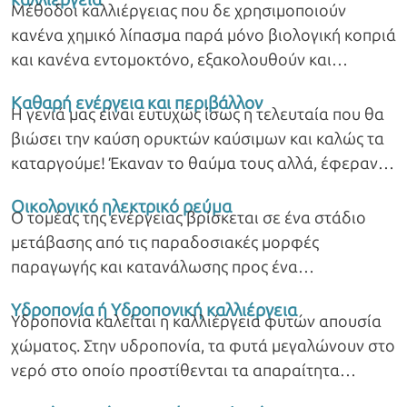
Μέθοδοι καλλιέργειας που δε χρησιμοποιούν
κανένα χημικό λίπασμα παρά μόνο βιολογική κοπριά
και κανένα εντομοκτόνο, εξακολουθούν και
παραμένουν έξω από τη σφαίρα των βιολογικών
Καθαρή ενέργεια και περιβάλλον
προϊόντων.
Η γενιά μας είναι ευτυχώς ίσως η τελευταία που θα
βιώσει την καύση ορυκτών καύσιμων και καλώς τα
καταργούμε! Έκαναν το θαύμα τους αλλά, έφεραν
και μυριάδες προβλήματα.
Οικολογικό ηλεκτρικό ρεύμα
Ο τομέας της ενέργειας βρίσκεται σε ένα στάδιο
μετάβασης από τις παραδοσιακές μορφές
παραγωγής και κατανάλωσης προς ένα
διαφορετικό μοντέλο που η επιστημονική κοινότητα
Υδροπονία ή Υδροπονική καλλιέργεια
του έχει δώσει τον όρο ‘’πράσινη’’ ή ‘’βιώσιμη’’
Υδροπονία καλείται η καλλιέργεια φυτών απουσία
ανάπτυξη.
χώματος. Στην υδροπονία, τα φυτά μεγαλώνουν στο
νερό στο οποίο προστίθενται τα απαραίτητα
θρεπτικά συστατικά.