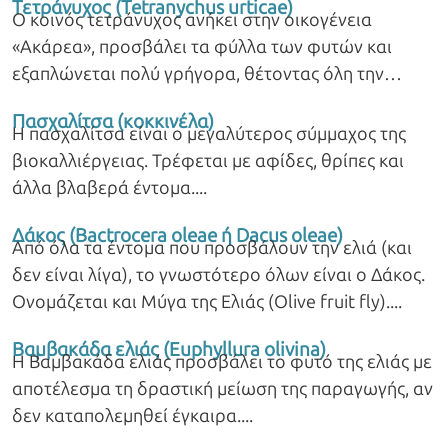
Τετράνυχος (Tetranychus urticae)
Ο κοινός τετράνυχος ανήκει στην οικογένεια
«Ακάρεα», προσβάλει τα φύλλα των φυτών και
εξαπλώνεται πολύ γρήγορα, θέτοντας όλη την
σοδειά σε κίνδυνο.
Πασχαλίτσα (κοκκινέλα)
Η πασχαλίτσα είναι ο μεγαλύτερος σύμμαχος της
βιοκαλλιέργειας. Τρέφεται με αφίδες, θρίπες και
άλλα βλαβερά έντομα.
Δάκος (Bactrocera oleae ή Dacus oleae)
Από όλα τα έντομα που προσβάλουν την ελιά (και
δεν είναι λίγα), το γνωστότερο όλων είναι ο Δάκος.
Ονομάζεται και Μύγα της Ελιάς (Olive fruit fly).
Βαμβακάδα ελιάς (Euphyllura olivina)
Η Βαμβακάδα ελιάς προσβάλει το φυτό της ελιάς με
αποτέλεσμα τη δραστική μείωση της παραγωγής, αν
δεν καταπολεμηθεί έγκαιρα.