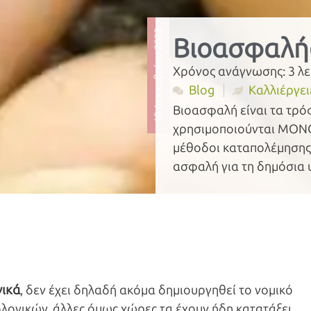
18 Δεκεμβρίου 2023
Βιοασφαλής
Χρόνος ανάγνωσης:
3
λε
Blog
Καλλιέργει
Βιοασφαλή είναι τα τρό
χρησιμοποιούνται ΜΟΝΟ
μέθοδοι καταπολέμησης 
ασφαλή για τη δημόσια υ
γικά
, δεν έχει δηλαδή ακόμα δημιουργηθεί το νομικό
ιολογικών, άλλες όμως χώρες τα έχουν ήδη κατατάξει