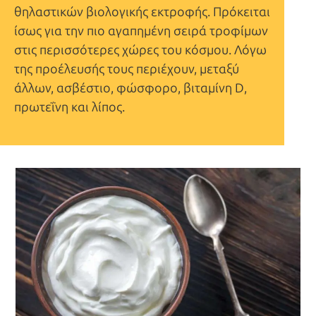
θηλαστικών βιολογικής εκτροφής. Πρόκειται
ίσως για την πιο αγαπημένη σειρά τροφίμων
στις περισσότερες χώρες του κόσμου. Λόγω
της προέλευσής τους περιέχουν, μεταξύ
άλλων, ασβέστιο, φώσφορο, βιταμίνη D,
πρωτεΐνη και λίπος.