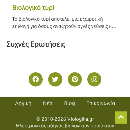
Βιολογικό τυρί
Το βιολογικό τυρί αποτελεί μια εξαιρετική
επιλογή για όσους αναζητούν αγνές γεύσεις και
υψηλής ποιότητας διατροφή. Παρασκευάζεται
από γάλα που προέρχεται από ζώα τα οποία
τρέφονται με βιολογικές ζωοτροφές, χωρίς τη
χρήση χημικών λιπασμάτων ή συνθετικών
προσθέτων. Διατηρώντας τις παραδοσιακές
μεθόδους παραγωγής και τη φυσική ωρίμανση,
το βιολογικό τυρί ξεχωρίζει για τη θρεπτική του
αξία και την πλούσια γεύση του, προσφέροντας
μια εμπειρία γευστικής απόλαυσης που σέβεται
τόσο τον καταναλωτή όσο και το περιβάλλον.
Αρχική
Νέα
Blog
Επικοινωνία
© 2010-2026 Viologika.gr
Ηλεκτρονικός οδηγός βιολογικών προϊόντων