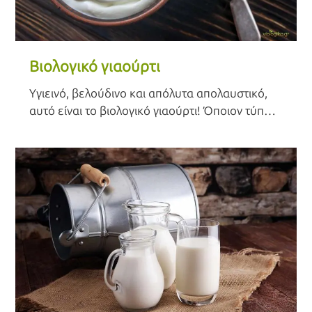
Βιολογικό γιαούρτι
Υγιεινό, βελούδινο και απόλυτα απολαυστικό,
αυτό είναι το βιολογικό γιαούρτι! Όποιον τύπο
και αν διαλέξεις (πρόβειο, αγελαδινό, κατσικίσιο
ή στραγγιστό), η νοστιμιά είναι εγγυημένη.
Μπορείς να το απολαύσεις με αμέτρητους
τρόπους, για κάθε γούστο και κάθε ιδιοτροπία.