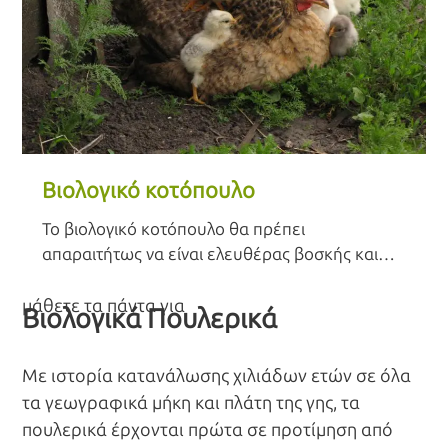
Βιολογικό κοτόπουλο
Το βιολογικό κοτόπουλο θα πρέπει
απαραιτήτως να είναι ελευθέρας βοσκής και
μάλιστα σε περιοχή χαρακτηρισμένη
(πιστοποιημένη) ως κατάλληλη για το σκοπό
μάθετε τα πάντα για
Βιολογικά Πουλερικά
αυτό. Οι τροφές που δίδονται στα κοτόπουλα
θα πρέπει να είναι πιστοποιημένες ως
Με ιστορία κατανάλωσης χιλιάδων ετών σε όλα
βιολογικές. Η βιολογική εκτροφή κοτόπουλου
τα γεωγραφικά μήκη και πλάτη της γης, τα
απαιτεί πολύ περισσότερο χώρο από τη
συμβατική (εντατική) και απασχολεί
πουλερικά έρχονται πρώτα σε προτίμηση από