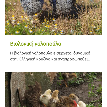
Βιολογική γαλοπούλα
Η βιολογική γαλοπούλα εισέρχεται δυναμικά
στην Ελληνική κουζίνα και αντιπροσωπεύει
έναν κόσμο όπου η ποιότητα, η γεύση και η
βιωσιμότητα συναντούν την παράδοση. Η
βιολογική γαλοπούλα δεν είναι απλώς μια
εναλλακτική επιλογή στην κατανάλωση
κρέατος, αλλά μια έκφραση της δέσμευσης για
υγιή διατροφή και σεβασμό στο περιβάλλον.