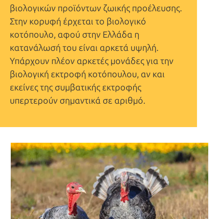
βιολογικών προϊόντων ζωικής προέλευσης.
Στην κορυφή έρχεται το βιολογικό
κοτόπουλο, αφού στην Ελλάδα η
κατανάλωσή του είναι αρκετά υψηλή.
Υπάρχουν πλέον αρκετές μονάδες για την
βιολογική εκτροφή κοτόπουλου, αν και
εκείνες της συμβατικής εκτροφής
υπερτερούν σημαντικά σε αριθμό.