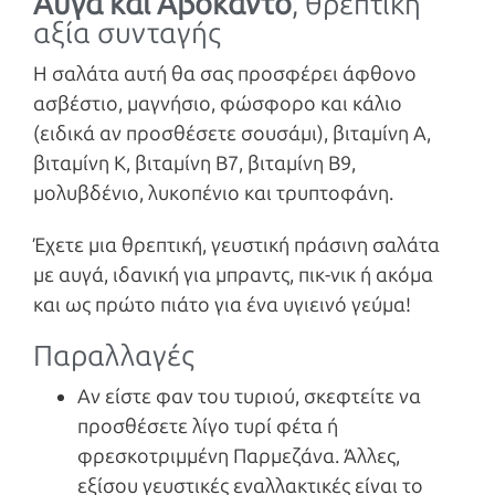
Αυγά και Αβοκάντο
, θρεπτική
αξία συνταγής
Η σαλάτα αυτή θα σας προσφέρει άφθονο
ασβέστιο, μαγνήσιο, φώσφορο και κάλιο
(ειδικά αν προσθέσετε σουσάμι), βιταμίνη Α,
βιταμίνη Κ, βιταμίνη Β7, βιταμίνη Β9,
μολυβδένιο, λυκοπένιο και τρυπτοφάνη.
Έχετε μια θρεπτική, γευστική πράσινη σαλάτα
με αυγά, ιδανική για μπραντς, πικ-νικ ή ακόμα
και ως πρώτο πιάτο για ένα υγιεινό γεύμα!
Παραλλαγές
Αν είστε φαν του τυριού, σκεφτείτε να
προσθέσετε λίγο τυρί φέτα ή
φρεσκοτριμμένη Παρμεζάνα. Άλλες,
εξίσου γευστικές εναλλακτικές είναι το