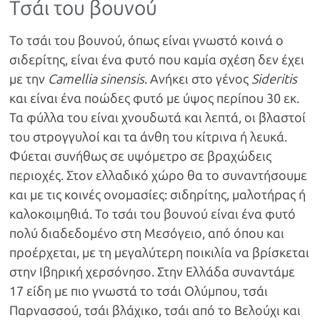
Τσάι του βουνού
Το τσάι του βουνού, όπως είναι γνωστό κοινά ο
σιδερίτης, είναι ένα φυτό που καμία σχέση δεν έχει
με την
Camellia sinensis
. Ανήκει στο γένος
Sideritis
και είναι ένα ποώδες φυτό με ύψος περίπου 30 εκ.
Τα φύλλα του είναι χνουδωτά και λεπτά, οι βλαστοί
του στρογγυλοί και τα άνθη του κίτρινα ή λευκά.
Φύεται συνήθως σε υψόμετρο σε βραχώδεις
περιοχές. Στον ελλαδικό χώρο θα το συναντήσουμε
και με τις κοινές ονομασίες: σιδηρίτης, μαλοτήρας ή
καλοκοιμηθιά. Το τσάι του βουνού είναι ένα φυτό
πολύ διαδεδομένο στη Μεσόγειο, από όπου και
προέρχεται, με τη μεγαλύτερη ποικιλία να βρίσκεται
στην Ιβηρική χερσόνησο. Στην Ελλάδα συναντάμε
17 είδη με πιο γνωστά το τσάι Ολύμπου, τσάι
Παρνασσού, τσάι βλάχικο, τσάι από το Βελούχι και