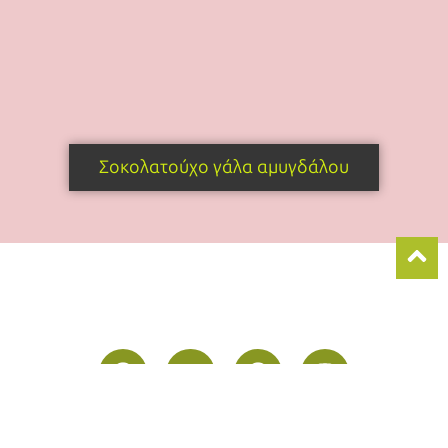
Σοκολατούχο γάλα αμυγδάλου