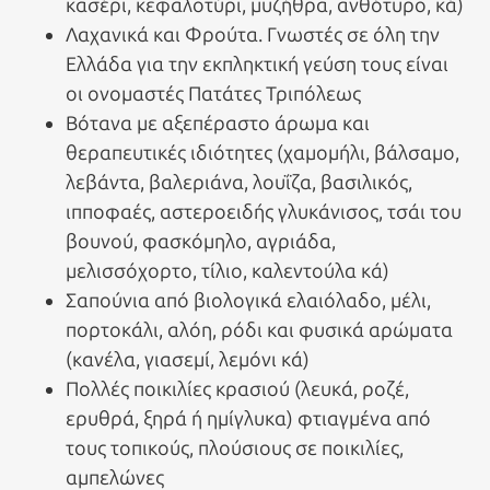
κασέρι, κεφαλοτύρι, μυζήθρα, ανθότυρο, κά)
Λαχανικά και Φρούτα. Γνωστές σε όλη την
Ελλάδα για την εκπληκτική γεύση τους είναι
οι ονομαστές Πατάτες Τριπόλεως
Βότανα με αξεπέραστο άρωμα και
θεραπευτικές ιδιότητες (χαμομήλι, βάλσαμο,
λεβάντα, βαλεριάνα, λουΐζα, βασιλικός,
ιπποφαές, αστεροειδής γλυκάνισος, τσάι του
βουνού, φασκόμηλο, αγριάδα,
μελισσόχορτο, τίλιο, καλεντούλα κά)
Σαπούνια από βιολογικά ελαιόλαδο, μέλι,
πορτοκάλι, αλόη, ρόδι και φυσικά αρώματα
(κανέλα, γιασεμί, λεμόνι κά)
Πολλές ποικιλίες κρασιού (λευκά, ροζέ,
ερυθρά, ξηρά ή ημίγλυκα) φτιαγμένα από
τους τοπικούς, πλούσιους σε ποικιλίες,
αμπελώνες