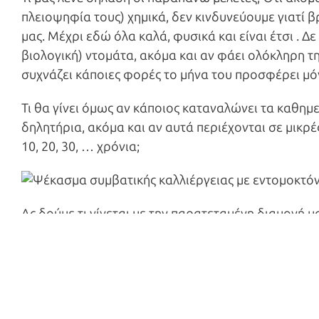
πλειοψηφία τους) χημικά, δεν κινδυνεύουμε γιατί β
μας. Μέχρι εδώ όλα καλά, φυσικά και είναι έτσι . Δ
βιολογική) ντομάτα, ακόμα και αν φάει ολόκληρη τ
συχνάζει κάποιες φορές το μήνα του προσφέρει μό
Τι θα γίνει όμως αν κάποιος καταναλώνει τα καθημ
δηλητήρια, ακόμα και αν αυτά περιέχονται σε μικρές
10, 20, 30, … χρόνια;
Ας δούμε τι γίνεται με την παρατεταμένη διαμονή μ
διαβεβαιώνουν οι αρχές ότι το καυσαέριο βρίσκετ
αφύσικη αύξηση στα κρούσματα σε άσθμα και άλλες
συμβάντα στην επαρχία. Παρατηρούμε επίσης αυξη
αναπνευστικά προβλήματα ήδη από τη γέννησή τους 