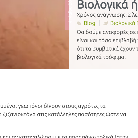
14 Μαΐου 2021
Βιολογικά 
Χρόνος ανάγνωσης:
2
λε
Blog
Βιολογικά
Θα δούμε αναφορές σε π
είναι και τόσο επιβλαβή
ότι τα συμβατικά έχουν 
βιολογικά τρόφιμα.
κευμένοι γεωπόνοι δίνουν στους αγρότες τα
α ζιζανιοκτόνα στις κατάλληλες ποσότητες ώστε να
μα και αν καταναλώσουμε τα παραπάνω τοξικά (στην