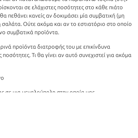
ρίσκονται σε ελάχιστες ποσότητες στο κάθε πιάτο
ε θα πεθάνει κανείς αν δοκιμάσει μία συμβατική (μη
η σαλάτα. Ούτε ακόμα και αν το εστιατόριο στο οποίο
νο συμβατικά προϊόντα.
ερινά προϊόντα διατροφής του με επικίνδυνα
 ποσότητες. Τι θα γίνει αν αυτό συνεχιστεί για ακόμα
ας σε μια μεγαλούπολη στην οποία μας
αι εντός των επιτρεπόμενων ορίων. Παρατηρούμε
 αναπνευστικές ασθένειες σε σχέση με αντίστοιχα
μένες γεννήσεις παιδιών τα οποία παρουσιάζουν
και θα τα ακολουθούν για όλη τους τη ζωή.